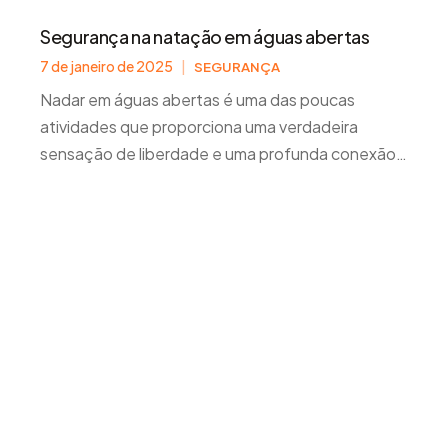
Segurança na natação em águas abertas
7 de janeiro de 2025
|
SEGURANÇA
Nadar em águas abertas é uma das poucas
atividades que proporciona uma verdadeira
sensação de liberdade e uma profunda conexão
com a natureza. Seja no mar, em um lago ou em
uma piscina natural, você sempre encontrará algo
que lhe proporcione uma sensação única de
liberdade e uma profunda conexão com a
natureza.