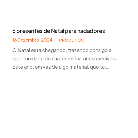
5 presentes de Natal para nadadores
16 Dezembro, 2024
|
PRODUTOS
O Natal está chegando, trazendo consigo a
oportunidade de criar memórias inesquecíveis.
Este ano, em vez de algo material, que tal
oferecer um presente que celebre a liberdade, a
aventura e o amor?