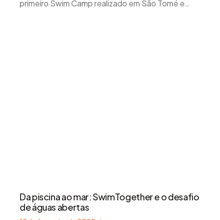
primeiro Swim Camp realizado em São Tomé e
Príncipe. Ao longo desses dias, os nadadores
viveram uma aventura que...
Da piscina ao mar: SwimTogether e o desafio
de águas abertas