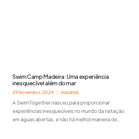
Swim Camp Madeira: Uma experiência
inesquecível além do mar
29 Novembro, 2024
|
VIAGENS
A SwimTogether nasceu para proporcionar
experiências inesquecíveis no mundo da natação
em águas abertas, e não há melhor maneira de
lançar nosso blog do que mergulhando em águas
cristalinas.