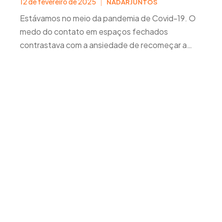
12 de fevereiro de 2025
|
NADARJUNTOS
Estávamos no meio da pandemia de Covid-19. O
medo do contato em espaços fechados
contrastava com a ansiedade de recomeçar a
vida, socializar e praticar os hobbies que antes
nos consumiam.