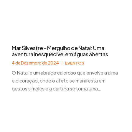
Mar Silvestre – Mergulho de Natal: Uma
aventura inesquecível em águas abertas
4 de Dezembro de 2024
|
EVENTOS
O Natal é um abraço caloroso que envolve a alma
e o coração, onde o afeto se manifesta em
gestos simples e a partilha se torna uma
linguagem universal. Na SwimTogether,
acreditamos que não há meio-termo.