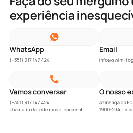
Faça do seu mergulho
experiência inesquecí
WhatsApp
Email
(+351) 917 147 424
info@swim-to
Vamos conversar
O nosso es
(+351) 917 147 424
Azinhaga da Fo
chamada da rede móvel nacional
1900-234, Lisb