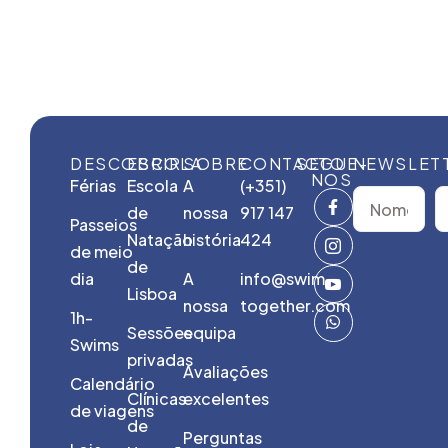
DESCOBRIR
ESCOLA
SOBRE
CONTACTO
SEGUE-
NEWSLET
NOS
Férias
Escola
A
(+351)
de
nossa
917 147
Passeios
Natação
história
424
de meio
de
dia
A
info@swim-
Lisboa
nossa
together.com
1h-
Sessões
equipa
Swims
privadas
Avaliações
Calendário
Clínicas
excelentes
de viagens
de
Perguntas