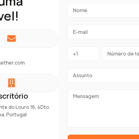
 uma
vel!
gether.com
critório
nte do Louro 16, 4Dto.
oa, Portugal