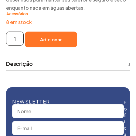
enquanto nada em águas abertas.
Acessórios
8 em stock
Adicionar
Descrição
NEWSLETTER
P
o
lí
ti
c
a