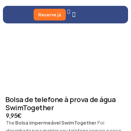
Reserve já
Bolsa de telefone à prova de água
SwimTogether
9,95
€
The
Bolsa impermeável SwimTogether
Foi
desenhada para manter seu telefone seguro e seco