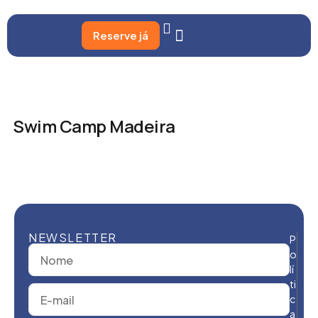
Reserve já
Swim Camp Madeira
NEWSLETTER
P
o
lí
ti
c
a